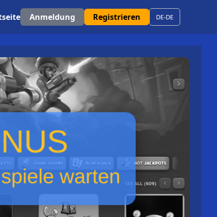
tseite
Anmeldung
Registrieren
DE-DE