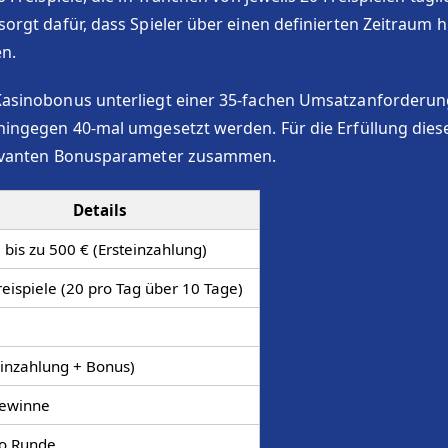
orgt dafür, dass Spieler über einen definierten Zeitraum 
en.
 Kasinobonus unterliegt einer 35-fachen Umsatzanforderu
 hingegen 40-mal umgesetzt werden. Für die Erfüllung die
elevanten Bonusparameter zusammen.
Details
bis zu 500 € (Ersteinzahlung)
eispiele (20 pro Tag über 10 Tage)
Einzahlung + Bonus)
ewinne
ro Runde