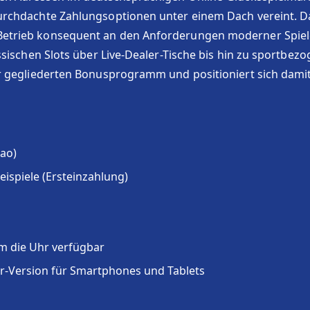
urchdachte Zahlungsoptionen unter einem Dach vereint. Das
Betrieb konsequent an den Anforderungen moderner Spiele
ssischen Slots über Live-Dealer-Tische bis hin zu sportbez
r gegliederten Bonusprogramm und positioniert sich damit 
ao)
eispiele (Ersteinzahlung)
um die Uhr verfügbar
r-Version für Smartphones und Tablets