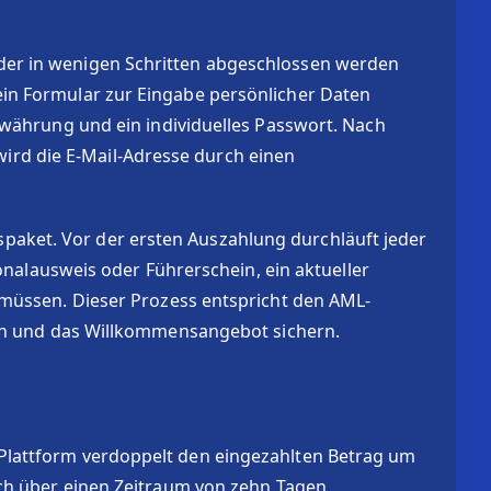
, der in wenigen Schritten abgeschlossen werden
 ein Formular zur Eingabe persönlicher Daten
ährung und ein individuelles Passwort. Nach
ird die E-Mail-Adresse durch einen
spaket. Vor der ersten Auszahlung durchläuft jeder
nalausweis oder Führerschein, ein aktueller
üssen. Dieser Prozess entspricht den AML-
ieren und das Willkommensangebot sichern.
e Plattform verdoppelt den eingezahlten Betrag um
glich über einen Zeitraum von zehn Tagen