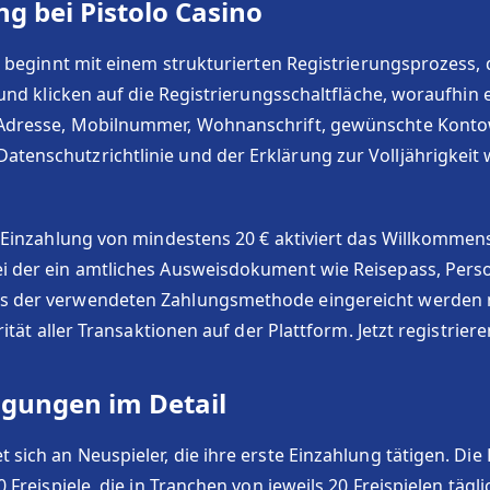
g bei Pistolo Casino
no beginnt mit einem strukturierten Registrierungsprozess
 und klicken auf die Registrierungsschaltfläche, woraufhin
-Adresse, Mobilnummer, Wohnanschrift, gewünschte Kontow
enschutzrichtlinie und der Erklärung zur Volljährigkeit w
e Einzahlung von mindestens 20 € aktiviert das Willkommen
i der ein amtliches Ausweisdokument wie Reisepass, Perso
s der verwendeten Zahlungsmethode eingereicht werden m
rität aller Transaktionen auf der Plattform. Jetzt registr
gungen im Detail
sich an Neuspieler, die ihre erste Einzahlung tätigen. Di
 Freispiele, die in Tranchen von jeweils 20 Freispielen tä