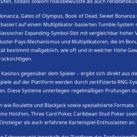
tufen, sodass sowohl risikobewusste als auch renditefokuss
s Bonanza, Gates of Olympus, Book of Dead, Sweet Bonanza
 basiert auf einem Multiplikator-basierten Tumble-System 
lassischer Expanding-Symbol-Slot mit vergleichbar hoher V
luster-Pays-Mechanismus und Multiplikatoren, die im Bonu
tät bestimmt maßgeblich, wie oft und in welcher Höhe Gewi
rücksichtigen.
 Kasinos gegenüber dem Spieler – ergibt sich direkt aus d
 Spiele auf der Plattform werden durch zertifizierte RNG-
isten. Diese Systeme unterliegen regelmäßigen Prüfungen du
 wie Roulette und Blackjack sowie spezialisierte Formate. 
sino Hold'em, Three Card Poker, Caribbean Stud Poker sowie
insteiger als auch erfahrene Kartenspiel-Enthusiasten an.
n Schwerpunkt innerhalb der Plattform dar. Professionelle 